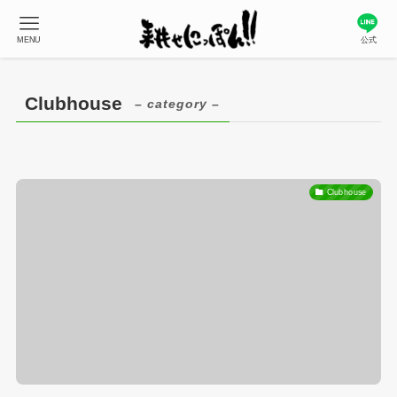
MENU
公式
Clubhouse
– category –
Clubhouse