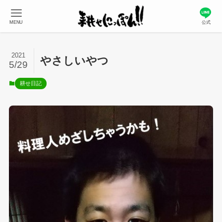
MENU
公式
2021
やさしいやつ
5/29
耕せ日記