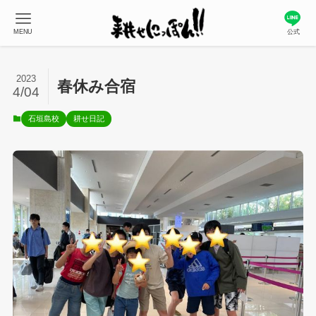
MENU
公式
2023
春休み合宿
4/04
石垣島校
耕せ日記