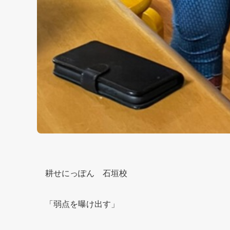
耕せにっぽん 石垣校
「弱点を曝け出す」