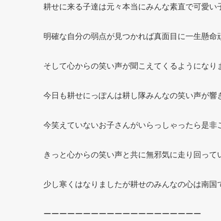
耕せに来る子達は元々本当にみんな素直で可愛い
明確な自分の弱点が見つかれば真面目に一生懸命
そして心からの笑い声が聞こえてくるようになり
今日も耕せにっぽんは耕し隊みんなの笑い声が響
今笑えていないお子さんがいらっしゃったら是非
きっと心からの笑い声と共に無邪気に走り回って
少し寒くはなりましたが耕せのみんなの心は南国
ーーーーーーーーーーーーーーーーーーーー